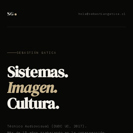
SG
hola@sebastiangatica.cl
SEBASTIÁN GATICA
Sistemas.
Imagen.
Cultura.
Técnico Audiovisual (DUOC UC, 2017).
Más de 15 años trabajando en la intersección