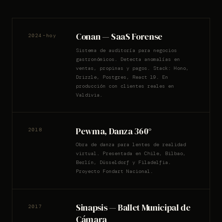
Conan — SaaS Forense
2024–hoy
Sistema de auditoría para negocios
gastronómicos. Detecta anomalías en
ventas, propinas y pagos. Stack: Hono,
Drizzle, Postgres, React 19. En
producción con clientes reales en
Valdivia.
Pewma, Danza 360°
2018
Obra de danza para lentes de realidad
virtual. Presentada en Chile, Bilbao,
Berlín, Düsseldorf y Filadelfia.
Proyecto Fondart Nacional.
Sinapsis — Ballet Municipal de
2017
Cámara