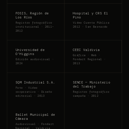
FOSIS, Región de
Hospital y CRS El
Los Ríos
Pino
Registro fotográfico
Video Cuenta Pública
institucional · 2011–
2012 · San Bernardo
2012
Universidad de
CEEC Valdivia
O'Higgins
Gráfica · Web ·
Edición audiovisual ·
Fondart Regional ·
2024
2013
SQM Industrial S.A.
SENCE — Ministerio
del Trabajo
Foto · Video
corporativo · Diseño
Registro fotográfico
editorial · 2013
campaña · 2012
Ballet Municipal de
Cámara
Audiovisual · Fondart
Nacional · Valdivia