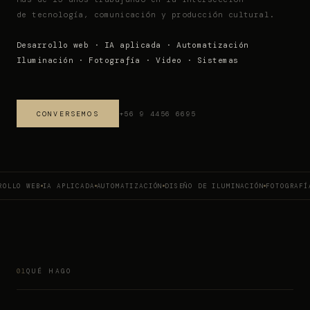
de tecnología, comunicación y producción cultural.
Desarrollo web · IA aplicada · Automatización
Iluminación · Fotografía · Video · Sistemas
CONVERSEMOS
+56 9 4456 6695
ROLLO WEB
IA APLICADA
AUTOMATIZACIÓN
DISEÑO DE ILUMINACIÓN
FOTOGRAFÍ
QUÉ HAGO
01