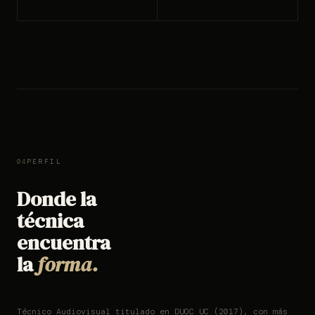
PERFIL
04
Donde la
técnica
encuentra
la
forma.
Técnico Audiovisual titulado en DUOC UC (2017), con más