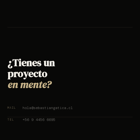
¿Tienes un
proyecto
en mente?
hola@sebastiangatica.cl
MAIL
+56 9 4456 6695
TEL