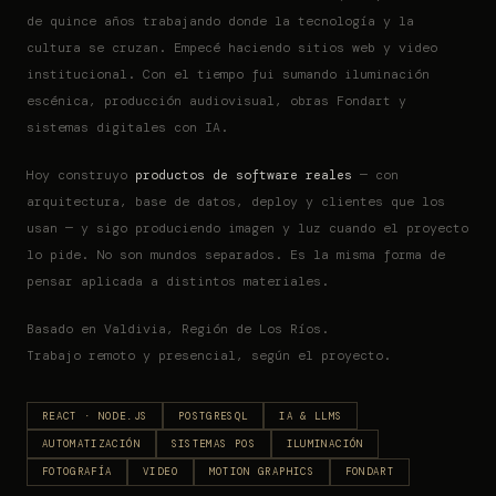
de quince años trabajando donde la tecnología y la
cultura se cruzan. Empecé haciendo sitios web y video
institucional. Con el tiempo fui sumando iluminación
escénica, producción audiovisual, obras Fondart y
sistemas digitales con IA.
Hoy construyo
productos de software reales
— con
arquitectura, base de datos, deploy y clientes que los
usan — y sigo produciendo imagen y luz cuando el proyecto
lo pide. No son mundos separados. Es la misma forma de
pensar aplicada a distintos materiales.
Basado en Valdivia, Región de Los Ríos.
Trabajo remoto y presencial, según el proyecto.
REACT · NODE.JS
POSTGRESQL
IA & LLMS
AUTOMATIZACIÓN
SISTEMAS POS
ILUMINACIÓN
FOTOGRAFÍA
VIDEO
MOTION GRAPHICS
FONDART