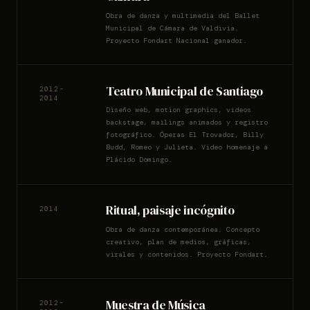
Obra de danza y multimedia del Ballet
Municipal de Cámara de Valdivia.
Proyecto Fondart Nacional ganador.
Teatro Municipal de Santiago
2012–
2014
Diseño web, motion graphics, videos
backstage, mailings animados y registro
fotográfico. Óperas El Trovador, Billy
Budd, Romeo y Julieta. Video homenaje a
Plácido Domingo.
Ritual, paisaje incógnito
2014
Obra de danza contemporánea. Concepto
creativo, plan de medios, gráficas,
virales y contenidos. Proyecto Fondart.
Muestra de Música
2012–